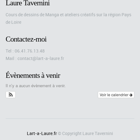
Laure Tavernini
Cours de dessins de Manga et ateliers créatifs sur la région Pays
de Loire
Contactez-moi
Tel : 06.41.76.13.48
Mail : contact@lart-a-laure.fr
Évènements à venir
Il n’y a aucun évènement à venir.
Voir le calendrier
Lart-a-Laure.fr
© Copyright Laure Tavernini